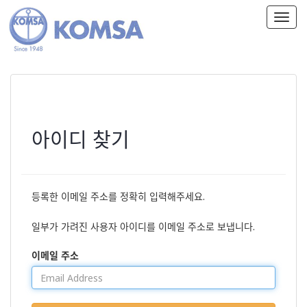
T
o
g
g
l
e
n
a
v
아이디 찾기
i
g
a
t
등록한 이메일 주소를 정확히 입력해주세요.
i
o
n
일부가 가려진 사용자 아이디를 이메일 주소로 보냅니다.
이메일 주소