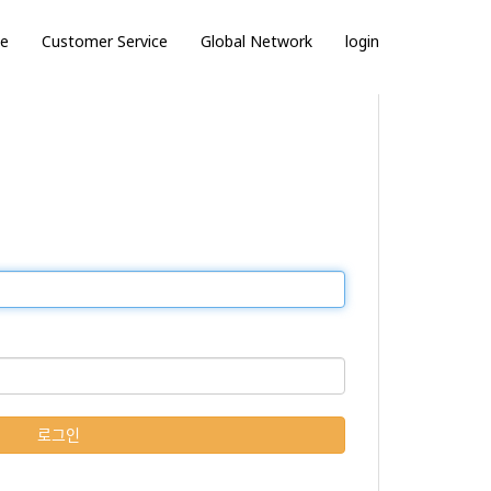
ce
Customer Service
Global Network
login
로그인