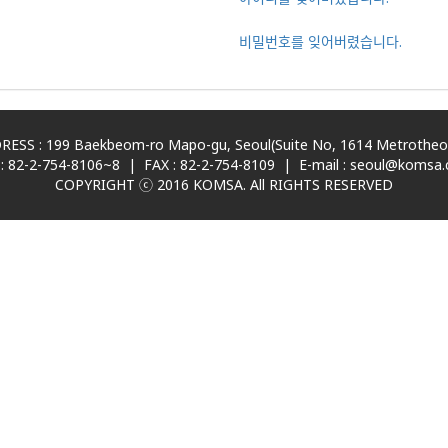
비밀번호를 잊어버렸습니다.
ESS : 199 Baekbeom-ro Mapo-gu, Seoul(Suite No, 1614 Metrotheov
: 82-2-754-8106~8 | FAX : 82-2-754-8109 | E-mail : seoul@komsa.c
COPYRIGHT ⓒ 2016 KOMSA. All RIGHTS RESERVED